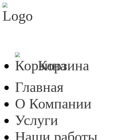
E-mail:
info@akva-stroi.ru
Телефоны:
8 (4912) 21-03-
390023, Рязань, ул.Горького, д.22
8 (4912) 28-33-
Корзина
Главная
О Компании
Услуги
Наши работы