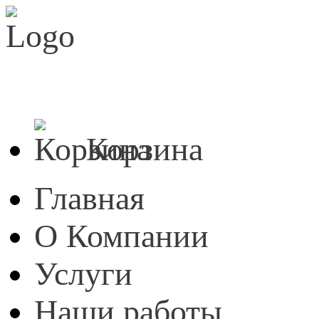
E-mail:
info@akva-stroi.ru
Телефоны:
8 (4912) 21-03-
390023, Рязань, ул.Горького, д.22
8 (4912) 28-33-
Корзина
Главная
О Компании
Услуги
Наши работы