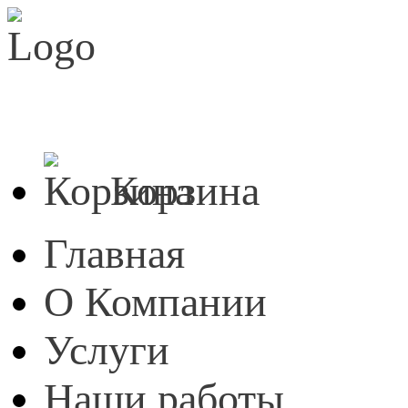
E-mail:
info@akva-stroi.ru
Телефоны:
8 (4912) 21-03-
390023, Рязань, ул.Горького, д.22
8 (4912) 28-33-
Корзина
Главная
О Компании
Услуги
Наши работы