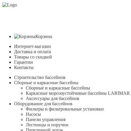
E-mail:
info@akva-stroi.ru
Телефоны:
8 (4912) 21-03-
390023, Рязань, ул.Горького, д.22
8 (4912) 28-33-
Корзина
Интернет-магазин
Доставка и оплата
Товары со скидкой
Гарантии
Контакты
Строительство бассейнов
Сборные и каркасные бассейны
Сборные и каркасные бассейны
Каркасные морозоустойчивые бассейны LARIMAR
Аксессуары для бассейнов
Оборудование для бассейнов
Фильтры и фильтровальные установки
Насосы
Панели управления
Лестницы и поручни
Переливной лоток